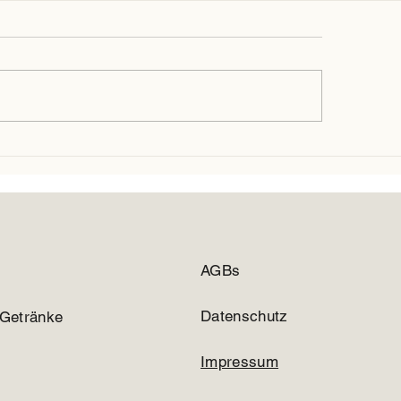
enbereich
es zu unserem Außenbereich
en sie bald hier!
AGBs
Datenschutz
 Getränke
Impressum