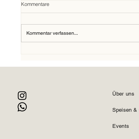
Private Veranstaltungen
Auß
Kommentare
Wir bieten ihnen gerne eine top
All
Eventlocation für ihre privaten
find
Feiern. Ob exklusiv oder nur eine
Kommentar verfassen...
große Tafel für ihre Liebsten, wir...
Über uns
Speisen &
Events