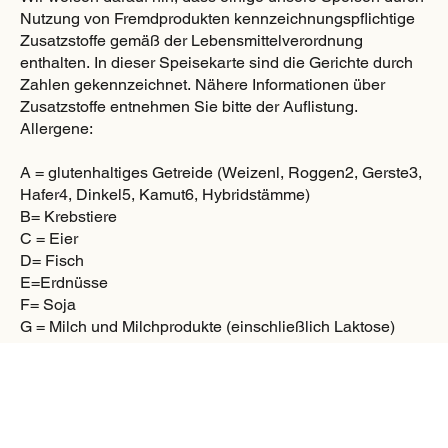
Nutzung von Fremdprodukten kennzeichnungspflichtige
Zusatzstoffe gemäß der Lebensmittelverordnung
enthalten. In dieser Speisekarte sind die Gerichte durch
Zahlen gekennzeichnet. Nähere Informationen über
Zusatzstoffe entnehmen Sie bitte der Auflistung.
Allergene:
A = glutenhaltiges Getreide (Weizenl, Roggen2, Gerste3,
Hafer4, Dinkel5, Kamut6, Hybridstämme)
B= Krebstiere
C = Eier
D= Fisch
E=Erdnüsse
F= Soja
G = Milch und Milchprodukte (einschließlich Laktose)
H = Schalenfrüchte (Mandell, Haselnuss2, Walnuss3,
Cashew•4, Pecanuss5, Paranuss6, Pistazie7,
Macadamianuss8 und Queenslandnuss)
1= Sellerie
J = Senf