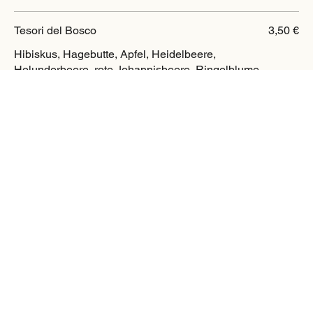
Tesori del Bosco
3,50 €
Hibiskus, Hagebutte, Apfel, Heidelbeere,
Holunderbeere, rote Johannisbeere, Ringelblume,
Kornblume, natürliches Waldbeerenaroma
Notte d'oriente
3,50 €
Hibiskus, Hagebutte, Apfel, Papaya, Gewürze,
Kandiszuckerkristalle, Orangenschale, Holunder,
Zimt, Mandel
Coccola Invernale
3,50 €
Hibiskus, Hagebutte, Apfel, Rosine, Holunder,
Lakritz, Erdbeerblätter, Kamille, Aromen,
Kornblumen